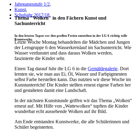
Jahrgangsstufe 1/2
,
Kunst
,
Schuljahr 2017/18
Thema "Wolken" in den Fächern Kunst und
Sachunterricht
In den letzten Tagen vor den großen Ferien entstehen in der LG 6 richtig tolle
Kunstwerke.
Letzte Woche Montag behandelten die Mädchen und Jungen
der Lerngruppe 6 den Wasserkreislauf im Sachunterricht. Wie
Wasser verdunstet und dass daraus Wolken werden,
faszinierte die Kinder sehr.
Einen Tag darauf fuhr die LG 6 in die
Gemäldegalerie
. Dort
lernten sie, wie man aus Ei, Öl, Wasser und Farbpigmenten
selbst Farbe herstellen kann. Das nutzten wir diese Woche im
Kunstunterricht! Die Kinder stellten erneut eigene Farben her
und gestalteten damit eine Landschaft.
In der nächsten Kunststunde griffen wir das Thema „Wolken“
erneut auf. Mit Hilfe von „Wattewolken“ tupften die Kinder
wunderbar echt aussehende Wolken auf ihr Bild.
Am Ende entstanden Kunstwerke, die alle Schülerinnen und
Schüler begeisterten.