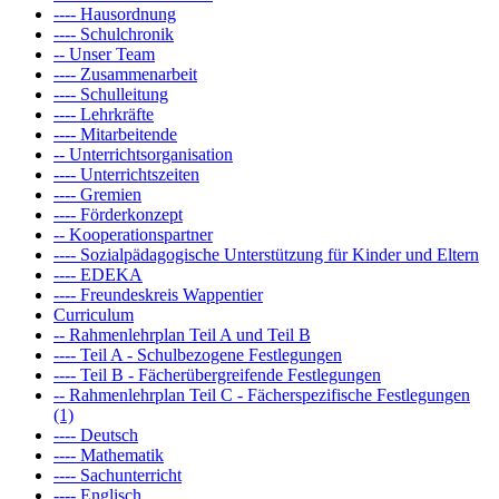
---- Hausordnung
---- Schulchronik
-- Unser Team
---- Zusammenarbeit
---- Schulleitung
---- Lehrkräfte
---- Mitarbeitende
-- Unterrichtsorganisation
---- Unterrichtszeiten
---- Gremien
---- Förderkonzept
-- Kooperationspartner
---- Sozialpädagogische Unterstützung für Kinder und Eltern
---- EDEKA
---- Freundeskreis Wappentier
Curriculum
-- Rahmenlehrplan Teil A und Teil B
---- Teil A - Schulbezogene Festlegungen
---- Teil B - Fächerübergreifende Festlegungen
-- Rahmenlehrplan Teil C - Fächerspezifische Festlegungen
(1)
---- Deutsch
---- Mathematik
---- Sachunterricht
---- Englisch