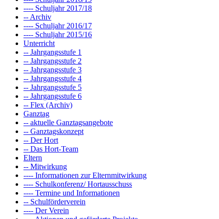
---- Schuljahr 2017/18
-- Archiv
---- Schuljahr 2016/17
---- Schuljahr 2015/16
Unterricht
-- Jahrgangsstufe 1
-- Jahrgangsstufe 2
-- Jahrgangsstufe 3
-- Jahrgangsstufe 4
-- Jahrgangsstufe 5
-- Jahrgangsstufe 6
-- Flex (Archiv)
Ganztag
-- aktuelle Ganztagsangebote
-- Ganztagskonzept
-- Der Hort
-- Das Hort-Team
Eltern
-- Mitwirkung
---- Informationen zur Elternmitwirkung
---- Schulkonferenz/ Hortausschuss
---- Termine und Informationen
-- Schulförderverein
---- Der Verein