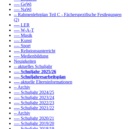
---- GeWi
---- NaWi
-- Rahmenlehrplan Teil C - Fächerspezifische Festlegungen
(2)
---- LER
---- W-A-T
---- Musik
---- Kunst
---- Sport
---- Religionsunterricht
---- Medienbildung
Neuigkeiten
-- aktuelles Schuljahr
----
Schuljahr 2025/26
----
Schuljahresarbeitsplan
---- aktuelle Elterninformationen
-- Archiv
---- Schuljahr 2024/25
---- Schuljahr 2023/24
---- Schuljahr 2022/23
---- Schuljahr 2021/22
-- Archiv
---- Schuljahr 2020/21
---- Schuljahr 2019/20
---- Schuljahr 2018/19