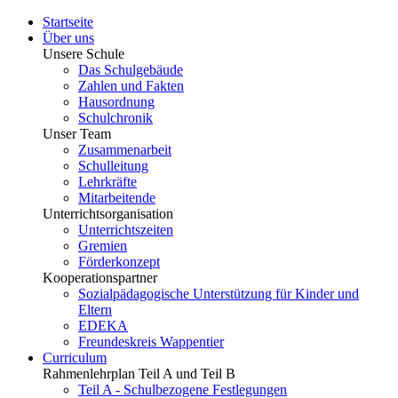
Startseite
Über uns
Unsere Schule
Das Schulgebäude
Zahlen und Fakten
Hausordnung
Schulchronik
Unser Team
Zusammenarbeit
Schulleitung
Lehrkräfte
Mitarbeitende
Unterrichtsorganisation
Unterrichtszeiten
Gremien
Förderkonzept
Kooperationspartner
Sozialpädagogische Unterstützung für Kinder und
Eltern
EDEKA
Freundeskreis Wappentier
Curriculum
Rahmenlehrplan Teil A und Teil B
Teil A - Schulbezogene Festlegungen