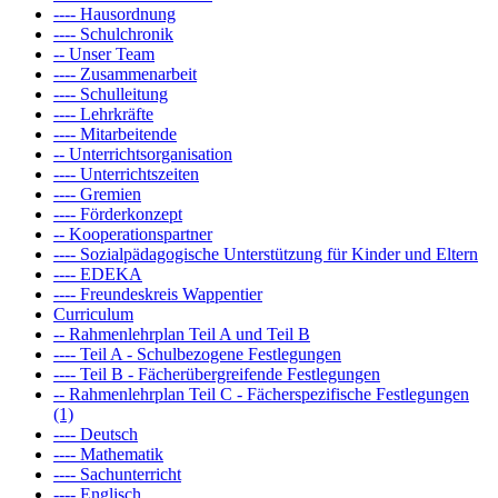
---- Hausordnung
---- Schulchronik
-- Unser Team
---- Zusammenarbeit
---- Schulleitung
---- Lehrkräfte
---- Mitarbeitende
-- Unterrichtsorganisation
---- Unterrichtszeiten
---- Gremien
---- Förderkonzept
-- Kooperationspartner
---- Sozialpädagogische Unterstützung für Kinder und Eltern
---- EDEKA
---- Freundeskreis Wappentier
Curriculum
-- Rahmenlehrplan Teil A und Teil B
---- Teil A - Schulbezogene Festlegungen
---- Teil B - Fächerübergreifende Festlegungen
-- Rahmenlehrplan Teil C - Fächerspezifische Festlegungen
(1)
---- Deutsch
---- Mathematik
---- Sachunterricht
---- Englisch