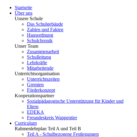
Startseite
Über uns
Unsere Schule
Das Schulgebäude
Zahlen und Fakten
Hausordnung
Schulchronik
Unser Team
Zusammenarbeit
Schulleitung
Lehrkräfte
Mitarbeitende
Unterrichtsorganisation
Unterrichtszeiten
Gremien
Förderkonzept
Kooperationspartner
Sozialpädagogische Unterstützung für Kinder und
Eltern
EDEKA
Freundeskreis Wappentier
Curriculum
Rahmenlehrplan Teil A und Teil B
Teil A - Schulbezogene Festlegungen