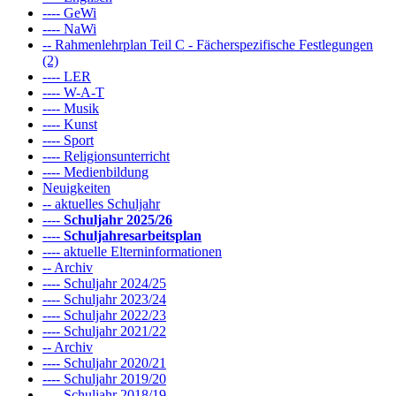
---- GeWi
---- NaWi
-- Rahmenlehrplan Teil C - Fächerspezifische Festlegungen
(2)
---- LER
---- W-A-T
---- Musik
---- Kunst
---- Sport
---- Religionsunterricht
---- Medienbildung
Neuigkeiten
-- aktuelles Schuljahr
----
Schuljahr 2025/26
----
Schuljahresarbeitsplan
---- aktuelle Elterninformationen
-- Archiv
---- Schuljahr 2024/25
---- Schuljahr 2023/24
---- Schuljahr 2022/23
---- Schuljahr 2021/22
-- Archiv
---- Schuljahr 2020/21
---- Schuljahr 2019/20
---- Schuljahr 2018/19