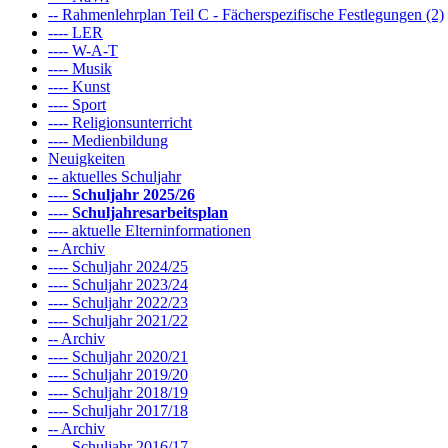
-- Rahmenlehrplan Teil C - Fächerspezifische Festlegungen (2)
---- LER
---- W-A-T
---- Musik
---- Kunst
---- Sport
---- Religionsunterricht
---- Medienbildung
Neuigkeiten
-- aktuelles Schuljahr
----
Schuljahr 2025/26
----
Schuljahresarbeitsplan
---- aktuelle Elterninformationen
-- Archiv
---- Schuljahr 2024/25
---- Schuljahr 2023/24
---- Schuljahr 2022/23
---- Schuljahr 2021/22
-- Archiv
---- Schuljahr 2020/21
---- Schuljahr 2019/20
---- Schuljahr 2018/19
---- Schuljahr 2017/18
-- Archiv
---- Schuljahr 2016/17