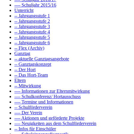
---- Schuljahr 2015/16
Unterricht
-- Jahrgangsstufe 1
-- Jahrgangsstufe 2
-- Jahrgangsstufe 3
-- Jahrgangsstufe 4
-- Jahrgangsstufe 5
-- Jahrgangsstufe 6
-- Flex (Archiv)
Ganztag
-- aktuelle Ganztagsangebote
-- Ganztagskonzept
-- Der Hort
-- Das Hort-Team
Eltern
-- Mitwirkung
---- Informationen zur Elternmitwirkung
---- Schulkonferenz/ Hortausschuss
---- Termine und Informationen
-- Schulförderverein
---- Der Verein
---- Aktionen und geförderte Projekte
---- Neuigkeiten aus dem Schulförderverein
-- Infos für Einschüler