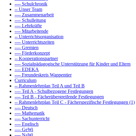
---- Schulchronik
-- Unser Team
---- Zusammenarbeit
---- Schulleitung
---- Lehrkräfte
---- Mitarbeitende
-- Unterrichtsorganisation
---- Unterrichtszeiten
---- Gremien
---- Förderkonzept
-- Kooperationspartner
---- Sozialpädagogische Unterstützung für Kinder und Eltern
---- EDEKA
---- Freundeskreis Wappentier
Curriculum
-- Rahmenlehrplan Teil A und Teil B
---- Teil A - Schulbezogene Festlegungen
---- Teil B - Fächerübergreifende Festlegungen
-- Rahmenlehrplan Teil C - Fächerspezifische Festlegungen (1)
---- Deutsch
---- Mathematik
---- Sachunterricht
---- Englisch
---- GeWi
---- NaWi