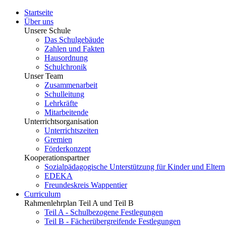
Startseite
Über uns
Unsere Schule
Das Schulgebäude
Zahlen und Fakten
Hausordnung
Schulchronik
Unser Team
Zusammenarbeit
Schulleitung
Lehrkräfte
Mitarbeitende
Unterrichtsorganisation
Unterrichtszeiten
Gremien
Förderkonzept
Kooperationspartner
Sozialpädagogische Unterstützung für Kinder und Eltern
EDEKA
Freundeskreis Wappentier
Curriculum
Rahmenlehrplan Teil A und Teil B
Teil A - Schulbezogene Festlegungen
Teil B - Fächerübergreifende Festlegungen