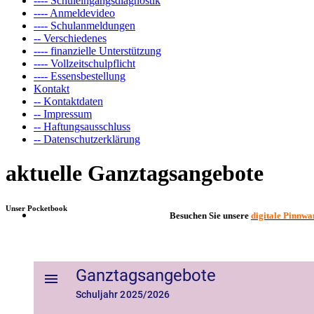
---- Schuleingangsdiagnostik
---- Anmeldevideo
---- Schulanmeldungen
-- Verschiedenes
---- finanzielle Unterstützung
---- Vollzeitschulpflicht
---- Essensbestellung
Kontakt
-- Kontaktdaten
-- Impressum
-- Haftungsausschluss
-- Datenschutzerklärung
aktuelle Ganztagsangebote
Unser Pocketbook
Besuchen Sie unsere
digitale Pinnwa