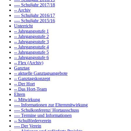
---- Schuljahr 2017/18
-- Archiv
---- Schuljahr 2016/17
---- Schuljahr 2015/16
Unterricht
-- Jahrgangsstufe 1
-- Jahrgangsstufe 2
-- Jahrgangsstufe 3
-- Jahrgangsstufe 4
-- Jahrgangsstufe 5
-- Jahrgangsstufe 6
-- Flex (Archiv)
Ganztag
-- aktuelle Ganztagsangebote
-- Ganztagskonzept
-- Der Hort
-- Das Hort-Team
Eltern
-- Mitwirkung
---- Informationen zur Elternmitwirkung
---- Schulkonferenz/ Hortausschuss
---- Termine und Informationen
-- Schulförderverein
---- Der Verein