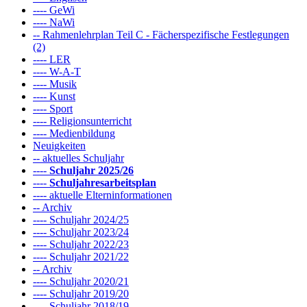
---- GeWi
---- NaWi
-- Rahmenlehrplan Teil C - Fächerspezifische Festlegungen
(2)
---- LER
---- W-A-T
---- Musik
---- Kunst
---- Sport
---- Religionsunterricht
---- Medienbildung
Neuigkeiten
-- aktuelles Schuljahr
----
Schuljahr 2025/26
----
Schuljahresarbeitsplan
---- aktuelle Elterninformationen
-- Archiv
---- Schuljahr 2024/25
---- Schuljahr 2023/24
---- Schuljahr 2022/23
---- Schuljahr 2021/22
-- Archiv
---- Schuljahr 2020/21
---- Schuljahr 2019/20
---- Schuljahr 2018/19