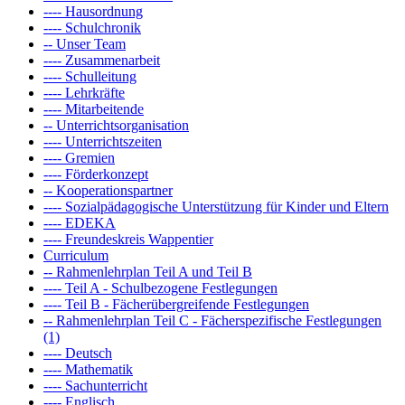
---- Hausordnung
---- Schulchronik
-- Unser Team
---- Zusammenarbeit
---- Schulleitung
---- Lehrkräfte
---- Mitarbeitende
-- Unterrichtsorganisation
---- Unterrichtszeiten
---- Gremien
---- Förderkonzept
-- Kooperationspartner
---- Sozialpädagogische Unterstützung für Kinder und Eltern
---- EDEKA
---- Freundeskreis Wappentier
Curriculum
-- Rahmenlehrplan Teil A und Teil B
---- Teil A - Schulbezogene Festlegungen
---- Teil B - Fächerübergreifende Festlegungen
-- Rahmenlehrplan Teil C - Fächerspezifische Festlegungen
(1)
---- Deutsch
---- Mathematik
---- Sachunterricht
---- Englisch