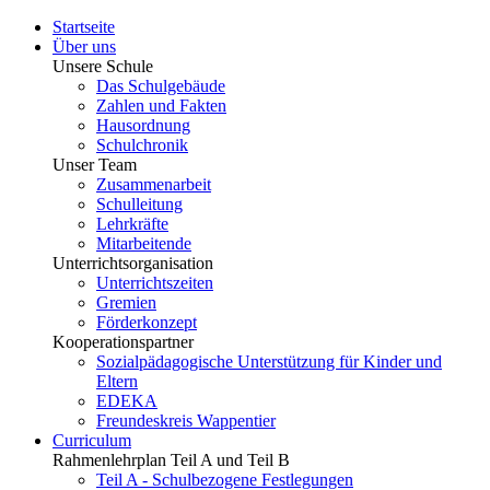
Startseite
Über uns
Unsere Schule
Das Schulgebäude
Zahlen und Fakten
Hausordnung
Schulchronik
Unser Team
Zusammenarbeit
Schulleitung
Lehrkräfte
Mitarbeitende
Unterrichtsorganisation
Unterrichtszeiten
Gremien
Förderkonzept
Kooperationspartner
Sozialpädagogische Unterstützung für Kinder und
Eltern
EDEKA
Freundeskreis Wappentier
Curriculum
Rahmenlehrplan Teil A und Teil B
Teil A - Schulbezogene Festlegungen