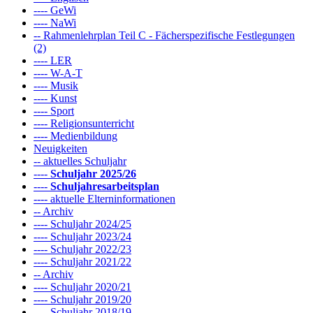
---- GeWi
---- NaWi
-- Rahmenlehrplan Teil C - Fächerspezifische Festlegungen
(2)
---- LER
---- W-A-T
---- Musik
---- Kunst
---- Sport
---- Religionsunterricht
---- Medienbildung
Neuigkeiten
-- aktuelles Schuljahr
----
Schuljahr 2025/26
----
Schuljahresarbeitsplan
---- aktuelle Elterninformationen
-- Archiv
---- Schuljahr 2024/25
---- Schuljahr 2023/24
---- Schuljahr 2022/23
---- Schuljahr 2021/22
-- Archiv
---- Schuljahr 2020/21
---- Schuljahr 2019/20
---- Schuljahr 2018/19