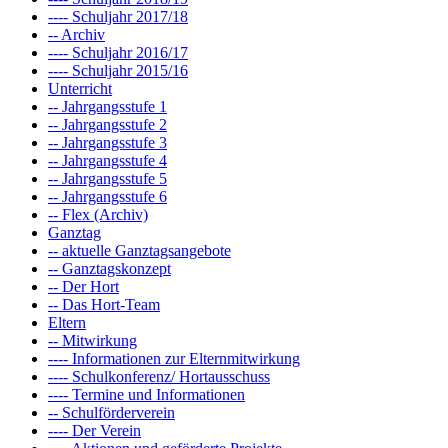
---- Schuljahr 2017/18
-- Archiv
---- Schuljahr 2016/17
---- Schuljahr 2015/16
Unterricht
-- Jahrgangsstufe 1
-- Jahrgangsstufe 2
-- Jahrgangsstufe 3
-- Jahrgangsstufe 4
-- Jahrgangsstufe 5
-- Jahrgangsstufe 6
-- Flex (Archiv)
Ganztag
-- aktuelle Ganztagsangebote
-- Ganztagskonzept
-- Der Hort
-- Das Hort-Team
Eltern
-- Mitwirkung
---- Informationen zur Elternmitwirkung
---- Schulkonferenz/ Hortausschuss
---- Termine und Informationen
-- Schulförderverein
---- Der Verein