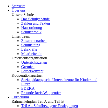
Startseite
Über uns
Unsere Schule
Das Schulgebäude
Zahlen und Fakten
Hausordnung
Schulchronik
Unser Team
Zusammenarbeit
Schulleitung
Lehrkräfte
Mitarbeitende
Unterrichtsorganisation
Unterrichtszeiten
Gremien
Förderkonzept
Kooperationspartner
Sozialpädagogische Unterstützung für Kinder und
Eltern
EDEKA
Freundeskreis Wappentier
Curriculum
Rahmenlehrplan Teil A und Teil B
Teil A - Schulbezogene Festlegungen