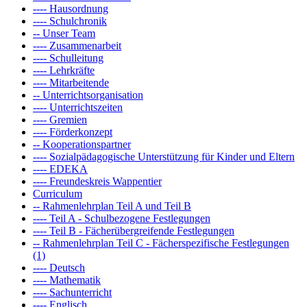
---- Hausordnung
---- Schulchronik
-- Unser Team
---- Zusammenarbeit
---- Schulleitung
---- Lehrkräfte
---- Mitarbeitende
-- Unterrichtsorganisation
---- Unterrichtszeiten
---- Gremien
---- Förderkonzept
-- Kooperationspartner
---- Sozialpädagogische Unterstützung für Kinder und Eltern
---- EDEKA
---- Freundeskreis Wappentier
Curriculum
-- Rahmenlehrplan Teil A und Teil B
---- Teil A - Schulbezogene Festlegungen
---- Teil B - Fächerübergreifende Festlegungen
-- Rahmenlehrplan Teil C - Fächerspezifische Festlegungen
(1)
---- Deutsch
---- Mathematik
---- Sachunterricht
---- Englisch