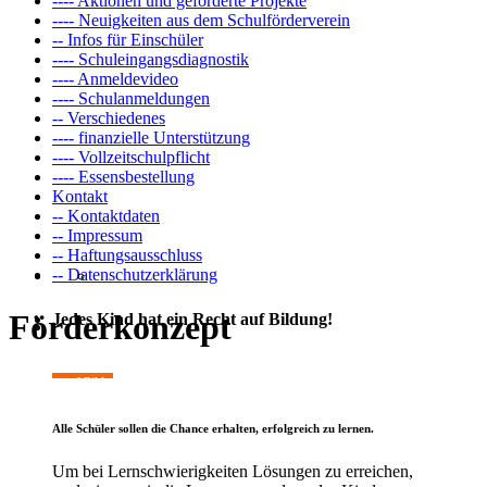
---- Aktionen und geförderte Projekte
---- Neuigkeiten aus dem Schulförderverein
-- Infos für Einschüler
---- Schuleingangsdiagnostik
---- Anmeldevideo
---- Schulanmeldungen
-- Verschiedenes
---- finanzielle Unterstützung
---- Vollzeitschulpflicht
---- Essensbestellung
Kontakt
-- Kontaktdaten
-- Impressum
-- Haftungsausschluss
-- Datenschutzerklärung
Förderkonzept
Jedes Kind hat ein
Recht auf Bildung!
Ein Recht auf Bildung
Alle Schüler sollen die Chance erhalten, erfolgreich zu lernen.
Um bei Lernschwierigkeiten Lösungen zu erreichen,