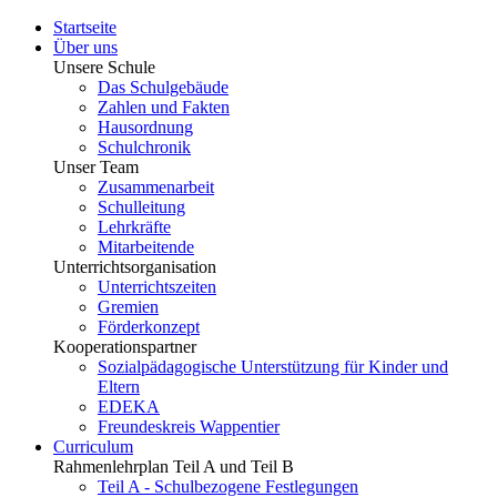
Startseite
Über uns
Unsere Schule
Das Schulgebäude
Zahlen und Fakten
Hausordnung
Schulchronik
Unser Team
Zusammenarbeit
Schulleitung
Lehrkräfte
Mitarbeitende
Unterrichtsorganisation
Unterrichtszeiten
Gremien
Förderkonzept
Kooperationspartner
Sozialpädagogische Unterstützung für Kinder und
Eltern
EDEKA
Freundeskreis Wappentier
Curriculum
Rahmenlehrplan Teil A und Teil B
Teil A - Schulbezogene Festlegungen