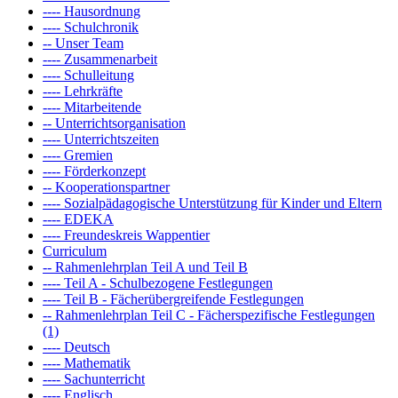
---- Hausordnung
---- Schulchronik
-- Unser Team
---- Zusammenarbeit
---- Schulleitung
---- Lehrkräfte
---- Mitarbeitende
-- Unterrichtsorganisation
---- Unterrichtszeiten
---- Gremien
---- Förderkonzept
-- Kooperationspartner
---- Sozialpädagogische Unterstützung für Kinder und Eltern
---- EDEKA
---- Freundeskreis Wappentier
Curriculum
-- Rahmenlehrplan Teil A und Teil B
---- Teil A - Schulbezogene Festlegungen
---- Teil B - Fächerübergreifende Festlegungen
-- Rahmenlehrplan Teil C - Fächerspezifische Festlegungen
(1)
---- Deutsch
---- Mathematik
---- Sachunterricht
---- Englisch