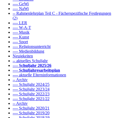
---- GeWi
---- NaWi
-- Rahmenlehrplan Teil C - Fächerspezifische Festlegungen
(2)
---- LER
---- W-A-T
---- Musik
---- Kunst
---- Sport
---- Religionsunterricht
---- Medienbildung
Neuigkeiten
-- aktuelles Schuljahr
----
Schuljahr 2025/26
----
Schuljahresarbeitsplan
---- aktuelle Elterninformationen
-- Archiv
---- Schuljahr 2024/25
---- Schuljahr 2023/24
---- Schuljahr 2022/23
---- Schuljahr 2021/22
-- Archiv
---- Schuljahr 2020/21
---- Schuljahr 2019/20
---- Schuljahr 2018/19