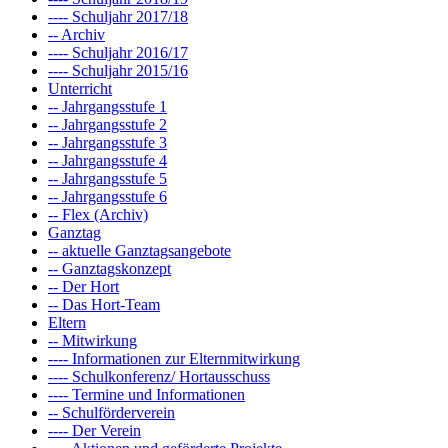
---- Schuljahr 2017/18
-- Archiv
---- Schuljahr 2016/17
---- Schuljahr 2015/16
Unterricht
-- Jahrgangsstufe 1
-- Jahrgangsstufe 2
-- Jahrgangsstufe 3
-- Jahrgangsstufe 4
-- Jahrgangsstufe 5
-- Jahrgangsstufe 6
-- Flex (Archiv)
Ganztag
-- aktuelle Ganztagsangebote
-- Ganztagskonzept
-- Der Hort
-- Das Hort-Team
Eltern
-- Mitwirkung
---- Informationen zur Elternmitwirkung
---- Schulkonferenz/ Hortausschuss
---- Termine und Informationen
-- Schulförderverein
---- Der Verein