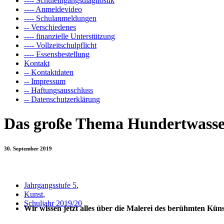
---- Schuleingangsdiagnostik
---- Anmeldevideo
---- Schulanmeldungen
-- Verschiedenes
---- finanzielle Unterstützung
---- Vollzeitschulpflicht
---- Essensbestellung
Kontakt
-- Kontaktdaten
-- Impressum
-- Haftungsausschluss
-- Datenschutzerklärung
Das große Thema Hundertwasser
30. September 2019
Jahrgangsstufe 5
,
Kunst
,
Schuljahr 2019/20
Wir wissen jetzt alles über die Malerei des berühmten Küns