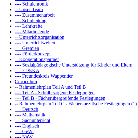
---- Schulchronik
-- Unser Team
---- Zusammenarbeit
---- Schulleitung
---- Lehrkräfte
---- Mitarbeitende
-- Unterrichtsorganisation
---- Unterrichtszeiten
---- Gremien
---- Förderkonzept
-- Kooperationspartner
---- Sozialpädagogische Unterstützung für Kinder und Eltern
---- EDEKA
---- Freundeskreis Wappentier
Curriculum
-- Rahmenlehrplan Teil A und Teil B
---- Teil A - Schulbezogene Festlegungen
---- Teil B - Fächerübergreifende Festlegungen
-- Rahmenlehrplan Teil C - Fächerspezifische Festlegungen (1)
---- Deutsch
---- Mathematik
---- Sachunterricht
---- Englisch
---- GeWi
---- NaWi