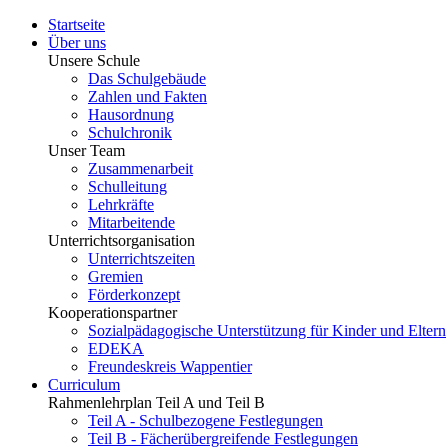
Startseite
Über uns
Unsere Schule
Das Schulgebäude
Zahlen und Fakten
Hausordnung
Schulchronik
Unser Team
Zusammenarbeit
Schulleitung
Lehrkräfte
Mitarbeitende
Unterrichtsorganisation
Unterrichtszeiten
Gremien
Förderkonzept
Kooperationspartner
Sozialpädagogische Unterstützung für Kinder und Eltern
EDEKA
Freundeskreis Wappentier
Curriculum
Rahmenlehrplan Teil A und Teil B
Teil A - Schulbezogene Festlegungen
Teil B - Fächerübergreifende Festlegungen