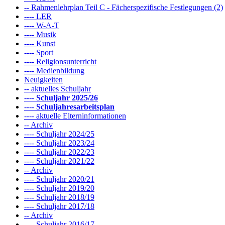
-- Rahmenlehrplan Teil C - Fächerspezifische Festlegungen (2)
---- LER
---- W-A-T
---- Musik
---- Kunst
---- Sport
---- Religionsunterricht
---- Medienbildung
Neuigkeiten
-- aktuelles Schuljahr
----
Schuljahr 2025/26
----
Schuljahresarbeitsplan
---- aktuelle Elterninformationen
-- Archiv
---- Schuljahr 2024/25
---- Schuljahr 2023/24
---- Schuljahr 2022/23
---- Schuljahr 2021/22
-- Archiv
---- Schuljahr 2020/21
---- Schuljahr 2019/20
---- Schuljahr 2018/19
---- Schuljahr 2017/18
-- Archiv
---- Schuljahr 2016/17