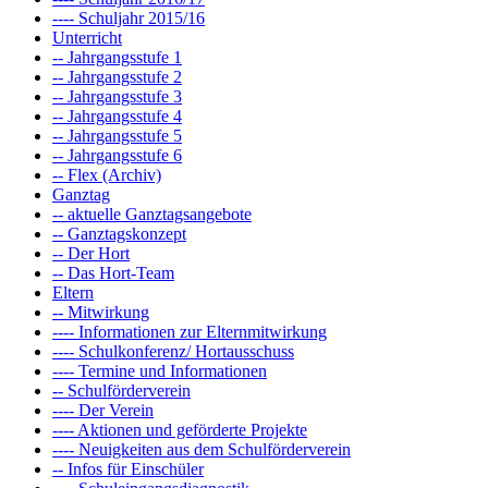
---- Schuljahr 2015/16
Unterricht
-- Jahrgangsstufe 1
-- Jahrgangsstufe 2
-- Jahrgangsstufe 3
-- Jahrgangsstufe 4
-- Jahrgangsstufe 5
-- Jahrgangsstufe 6
-- Flex (Archiv)
Ganztag
-- aktuelle Ganztagsangebote
-- Ganztagskonzept
-- Der Hort
-- Das Hort-Team
Eltern
-- Mitwirkung
---- Informationen zur Elternmitwirkung
---- Schulkonferenz/ Hortausschuss
---- Termine und Informationen
-- Schulförderverein
---- Der Verein
---- Aktionen und geförderte Projekte
---- Neuigkeiten aus dem Schulförderverein
-- Infos für Einschüler