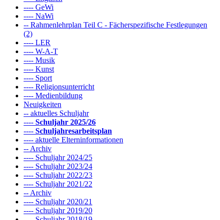
---- GeWi
---- NaWi
-- Rahmenlehrplan Teil C - Fächerspezifische Festlegungen
(2)
---- LER
---- W-A-T
---- Musik
---- Kunst
---- Sport
---- Religionsunterricht
---- Medienbildung
Neuigkeiten
-- aktuelles Schuljahr
----
Schuljahr 2025/26
----
Schuljahresarbeitsplan
---- aktuelle Elterninformationen
-- Archiv
---- Schuljahr 2024/25
---- Schuljahr 2023/24
---- Schuljahr 2022/23
---- Schuljahr 2021/22
-- Archiv
---- Schuljahr 2020/21
---- Schuljahr 2019/20
---- Schuljahr 2018/19