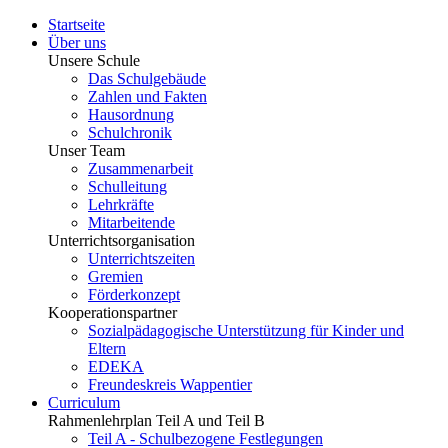
Startseite
Über uns
Unsere Schule
Das Schulgebäude
Zahlen und Fakten
Hausordnung
Schulchronik
Unser Team
Zusammenarbeit
Schulleitung
Lehrkräfte
Mitarbeitende
Unterrichtsorganisation
Unterrichtszeiten
Gremien
Förderkonzept
Kooperationspartner
Sozialpädagogische Unterstützung für Kinder und
Eltern
EDEKA
Freundeskreis Wappentier
Curriculum
Rahmenlehrplan Teil A und Teil B
Teil A - Schulbezogene Festlegungen