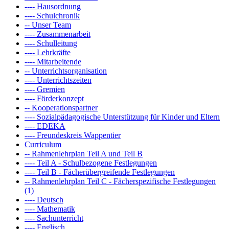
---- Hausordnung
---- Schulchronik
-- Unser Team
---- Zusammenarbeit
---- Schulleitung
---- Lehrkräfte
---- Mitarbeitende
-- Unterrichtsorganisation
---- Unterrichtszeiten
---- Gremien
---- Förderkonzept
-- Kooperationspartner
---- Sozialpädagogische Unterstützung für Kinder und Eltern
---- EDEKA
---- Freundeskreis Wappentier
Curriculum
-- Rahmenlehrplan Teil A und Teil B
---- Teil A - Schulbezogene Festlegungen
---- Teil B - Fächerübergreifende Festlegungen
-- Rahmenlehrplan Teil C - Fächerspezifische Festlegungen
(1)
---- Deutsch
---- Mathematik
---- Sachunterricht
---- Englisch