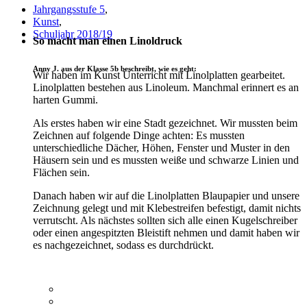
Jahrgangsstufe 5
,
Kunst
,
Schuljahr 2018/19
So macht man einen Linoldruck
Anny J. aus der Klasse 5b beschreibt, wie es geht:
Wir haben im Kunst Unterricht mit Linolplatten gearbeitet.
Linolplatten bestehen aus Linoleum. Manchmal erinnert es an
harten Gummi.
Als erstes haben wir eine Stadt gezeichnet. Wir mussten beim
Zeichnen auf folgende Dinge achten: Es mussten
unterschiedliche Dächer, Höhen, Fenster und Muster in den
Häusern sein und es mussten weiße und schwarze Linien und
Flächen sein.
Danach haben wir auf die Linolplatten Blaupapier und unsere
Zeichnung gelegt und mit Klebestreifen befestigt, damit nichts
verrutscht. Als nächstes sollten sich alle einen Kugelschreiber
oder einen angespitzten Bleistift nehmen und damit haben wir
es nachgezeichnet, sodass es durchdrückt.