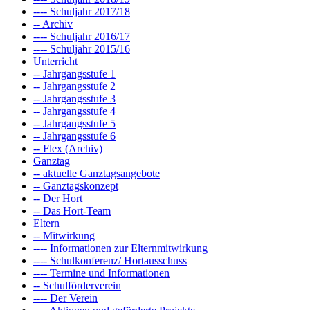
---- Schuljahr 2017/18
-- Archiv
---- Schuljahr 2016/17
---- Schuljahr 2015/16
Unterricht
-- Jahrgangsstufe 1
-- Jahrgangsstufe 2
-- Jahrgangsstufe 3
-- Jahrgangsstufe 4
-- Jahrgangsstufe 5
-- Jahrgangsstufe 6
-- Flex (Archiv)
Ganztag
-- aktuelle Ganztagsangebote
-- Ganztagskonzept
-- Der Hort
-- Das Hort-Team
Eltern
-- Mitwirkung
---- Informationen zur Elternmitwirkung
---- Schulkonferenz/ Hortausschuss
---- Termine und Informationen
-- Schulförderverein
---- Der Verein