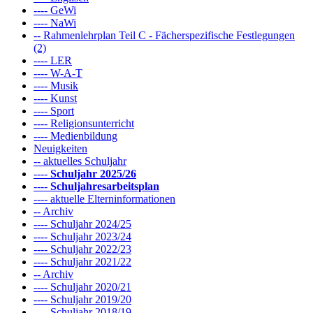
---- GeWi
---- NaWi
-- Rahmenlehrplan Teil C - Fächerspezifische Festlegungen
(2)
---- LER
---- W-A-T
---- Musik
---- Kunst
---- Sport
---- Religionsunterricht
---- Medienbildung
Neuigkeiten
-- aktuelles Schuljahr
----
Schuljahr 2025/26
----
Schuljahresarbeitsplan
---- aktuelle Elterninformationen
-- Archiv
---- Schuljahr 2024/25
---- Schuljahr 2023/24
---- Schuljahr 2022/23
---- Schuljahr 2021/22
-- Archiv
---- Schuljahr 2020/21
---- Schuljahr 2019/20
---- Schuljahr 2018/19