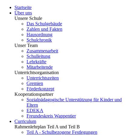
Startseite
Über uns
Unsere Schule
Das Schulgebäude
Zahlen und Fakten
Hausordnung
Schulchronik
Unser Team
Zusammenarbeit
Schulleitung
Lehrkräfte
Mitarbeitende
Unterrichtsorganisation
Unterrichtszeiten
Gremien
Förderkonzept
Kooperationspartner
Sozialpädagogische Unterstützung für Kinder und
Eltern
EDEKA
Freundeskreis Wappentier
Curriculum
Rahmenlehrplan Teil A und Teil B
Teil A - Schulbezogene Festlegungen