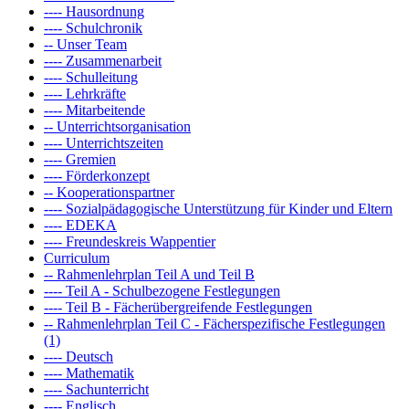
---- Hausordnung
---- Schulchronik
-- Unser Team
---- Zusammenarbeit
---- Schulleitung
---- Lehrkräfte
---- Mitarbeitende
-- Unterrichtsorganisation
---- Unterrichtszeiten
---- Gremien
---- Förderkonzept
-- Kooperationspartner
---- Sozialpädagogische Unterstützung für Kinder und Eltern
---- EDEKA
---- Freundeskreis Wappentier
Curriculum
-- Rahmenlehrplan Teil A und Teil B
---- Teil A - Schulbezogene Festlegungen
---- Teil B - Fächerübergreifende Festlegungen
-- Rahmenlehrplan Teil C - Fächerspezifische Festlegungen
(1)
---- Deutsch
---- Mathematik
---- Sachunterricht
---- Englisch