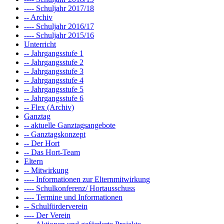
---- Schuljahr 2017/18
-- Archiv
---- Schuljahr 2016/17
---- Schuljahr 2015/16
Unterricht
-- Jahrgangsstufe 1
-- Jahrgangsstufe 2
-- Jahrgangsstufe 3
-- Jahrgangsstufe 4
-- Jahrgangsstufe 5
-- Jahrgangsstufe 6
-- Flex (Archiv)
Ganztag
-- aktuelle Ganztagsangebote
-- Ganztagskonzept
-- Der Hort
-- Das Hort-Team
Eltern
-- Mitwirkung
---- Informationen zur Elternmitwirkung
---- Schulkonferenz/ Hortausschuss
---- Termine und Informationen
-- Schulförderverein
---- Der Verein