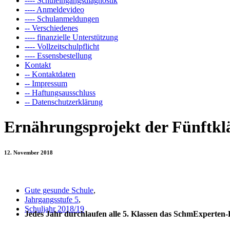
---- Schuleingangsdiagnostik
---- Anmeldevideo
---- Schulanmeldungen
-- Verschiedenes
---- finanzielle Unterstützung
---- Vollzeitschulpflicht
---- Essensbestellung
Kontakt
-- Kontaktdaten
-- Impressum
-- Haftungsausschluss
-- Datenschutzerklärung
Ernährungsprojekt der Fünftkläs
12. November 2018
Gute gesunde Schule
,
Jahrgangsstufe 5
,
Schuljahr 2018/19
Jedes Jahr durchlaufen alle 5. Klassen das SchmExperten-