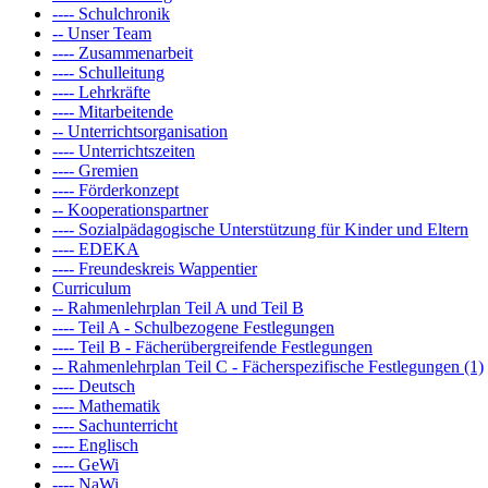
---- Schulchronik
-- Unser Team
---- Zusammenarbeit
---- Schulleitung
---- Lehrkräfte
---- Mitarbeitende
-- Unterrichtsorganisation
---- Unterrichtszeiten
---- Gremien
---- Förderkonzept
-- Kooperationspartner
---- Sozialpädagogische Unterstützung für Kinder und Eltern
---- EDEKA
---- Freundeskreis Wappentier
Curriculum
-- Rahmenlehrplan Teil A und Teil B
---- Teil A - Schulbezogene Festlegungen
---- Teil B - Fächerübergreifende Festlegungen
-- Rahmenlehrplan Teil C - Fächerspezifische Festlegungen (1)
---- Deutsch
---- Mathematik
---- Sachunterricht
---- Englisch
---- GeWi
---- NaWi