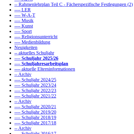
-- Rahmenlehrplan Teil C - Fächerspezifische Festlegungen (2)
---- LER
---- W-A-T
---- Musik
---- Kunst
---- Sport
---- Religionsunterricht
---- Medienbildung
Neuigkeiten
-- aktuelles Schuljahr
----
Schuljahr 2025/26
----
Schuljahresarbeitsplan
---- aktuelle Elterninformationen
-- Archiv
---- Schuljahr 2024/25
---- Schuljahr 2023/24
---- Schuljahr 2022/23
---- Schuljahr 2021/22
-- Archiv
---- Schuljahr 2020/21
---- Schuljahr 2019/20
---- Schuljahr 2018/19
---- Schuljahr 2017/18
-- Archiv
---- Schuljahr 2016/17