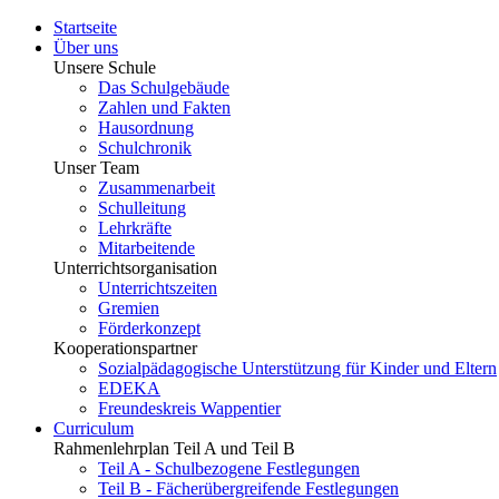
Startseite
Über uns
Unsere Schule
Das Schulgebäude
Zahlen und Fakten
Hausordnung
Schulchronik
Unser Team
Zusammenarbeit
Schulleitung
Lehrkräfte
Mitarbeitende
Unterrichtsorganisation
Unterrichtszeiten
Gremien
Förderkonzept
Kooperationspartner
Sozialpädagogische Unterstützung für Kinder und Eltern
EDEKA
Freundeskreis Wappentier
Curriculum
Rahmenlehrplan Teil A und Teil B
Teil A - Schulbezogene Festlegungen
Teil B - Fächerübergreifende Festlegungen