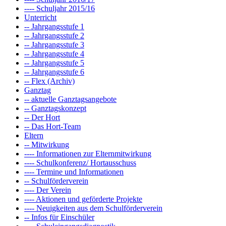
---- Schuljahr 2015/16
Unterricht
-- Jahrgangsstufe 1
-- Jahrgangsstufe 2
-- Jahrgangsstufe 3
-- Jahrgangsstufe 4
-- Jahrgangsstufe 5
-- Jahrgangsstufe 6
-- Flex (Archiv)
Ganztag
-- aktuelle Ganztagsangebote
-- Ganztagskonzept
-- Der Hort
-- Das Hort-Team
Eltern
-- Mitwirkung
---- Informationen zur Elternmitwirkung
---- Schulkonferenz/ Hortausschuss
---- Termine und Informationen
-- Schulförderverein
---- Der Verein
---- Aktionen und geförderte Projekte
---- Neuigkeiten aus dem Schulförderverein
-- Infos für Einschüler