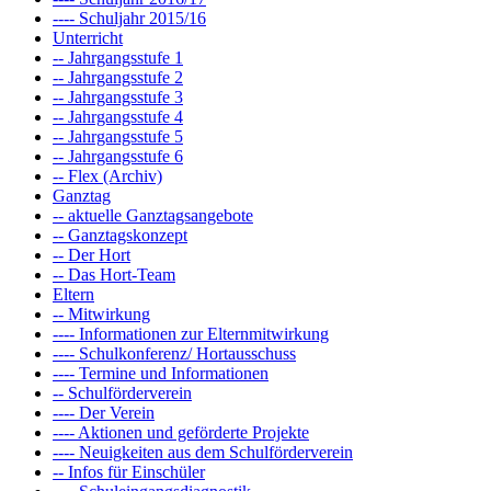
---- Schuljahr 2015/16
Unterricht
-- Jahrgangsstufe 1
-- Jahrgangsstufe 2
-- Jahrgangsstufe 3
-- Jahrgangsstufe 4
-- Jahrgangsstufe 5
-- Jahrgangsstufe 6
-- Flex (Archiv)
Ganztag
-- aktuelle Ganztagsangebote
-- Ganztagskonzept
-- Der Hort
-- Das Hort-Team
Eltern
-- Mitwirkung
---- Informationen zur Elternmitwirkung
---- Schulkonferenz/ Hortausschuss
---- Termine und Informationen
-- Schulförderverein
---- Der Verein
---- Aktionen und geförderte Projekte
---- Neuigkeiten aus dem Schulförderverein
-- Infos für Einschüler