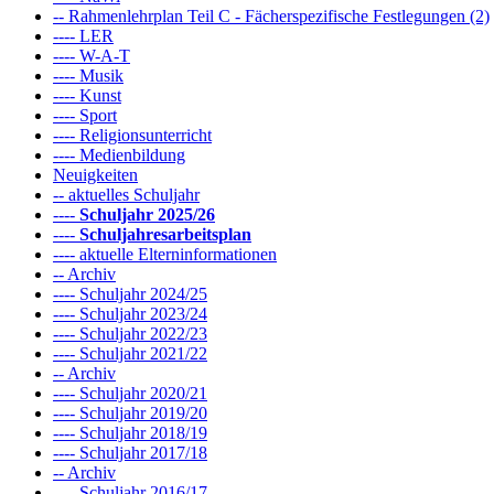
-- Rahmenlehrplan Teil C - Fächerspezifische Festlegungen (2)
---- LER
---- W-A-T
---- Musik
---- Kunst
---- Sport
---- Religionsunterricht
---- Medienbildung
Neuigkeiten
-- aktuelles Schuljahr
----
Schuljahr 2025/26
----
Schuljahresarbeitsplan
---- aktuelle Elterninformationen
-- Archiv
---- Schuljahr 2024/25
---- Schuljahr 2023/24
---- Schuljahr 2022/23
---- Schuljahr 2021/22
-- Archiv
---- Schuljahr 2020/21
---- Schuljahr 2019/20
---- Schuljahr 2018/19
---- Schuljahr 2017/18
-- Archiv
---- Schuljahr 2016/17