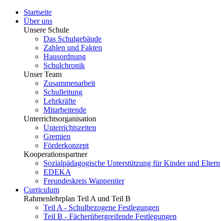
Startseite
Über uns
Unsere Schule
Das Schulgebäude
Zahlen und Fakten
Hausordnung
Schulchronik
Unser Team
Zusammenarbeit
Schulleitung
Lehrkräfte
Mitarbeitende
Unterrichtsorganisation
Unterrichtszeiten
Gremien
Förderkonzept
Kooperationspartner
Sozialpädagogische Unterstützung für Kinder und Eltern
EDEKA
Freundeskreis Wappentier
Curriculum
Rahmenlehrplan Teil A und Teil B
Teil A - Schulbezogene Festlegungen
Teil B - Fächerübergreifende Festlegungen