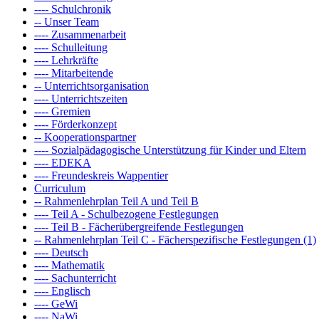
---- Schulchronik
-- Unser Team
---- Zusammenarbeit
---- Schulleitung
---- Lehrkräfte
---- Mitarbeitende
-- Unterrichtsorganisation
---- Unterrichtszeiten
---- Gremien
---- Förderkonzept
-- Kooperationspartner
---- Sozialpädagogische Unterstützung für Kinder und Eltern
---- EDEKA
---- Freundeskreis Wappentier
Curriculum
-- Rahmenlehrplan Teil A und Teil B
---- Teil A - Schulbezogene Festlegungen
---- Teil B - Fächerübergreifende Festlegungen
-- Rahmenlehrplan Teil C - Fächerspezifische Festlegungen (1)
---- Deutsch
---- Mathematik
---- Sachunterricht
---- Englisch
---- GeWi
---- NaWi