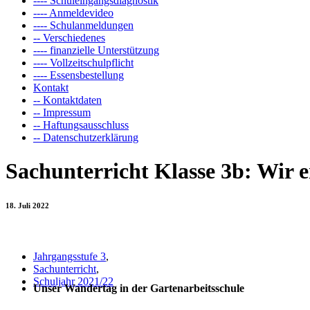
---- Schuleingangsdiagnostik
---- Anmeldevideo
---- Schulanmeldungen
-- Verschiedenes
---- finanzielle Unterstützung
---- Vollzeitschulpflicht
---- Essensbestellung
Kontakt
-- Kontaktdaten
-- Impressum
-- Haftungsausschluss
-- Datenschutzerklärung
Sachunterricht Klasse 3b: Wir e
18. Juli 2022
Jahrgangsstufe 3
,
Sachunterricht
,
Schuljahr 2021/22
Unser Wandertag in der Gartenarbeitsschule